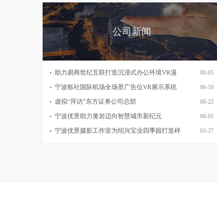
公司新闻
助力易商世纪互联打造沉浸式办公环境VR漫
08-05
宁波栎社国际机场全场景广告位VR展示系统
06-18
虚拟“拜访”东方证券公司总部
08-22
宁波优景助力黄岩迈向智慧城市新纪元
08-05
宁波优景摄影工作室为绍兴宝业四季园打造样
03-27