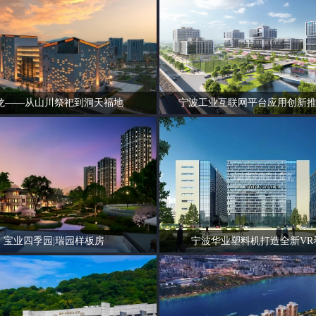
龙——从山川祭祀到洞天福地
宁波工业互联网平台应用创新
宝业四季园|瑞园样板房
宁波华业塑料机打造全新VR