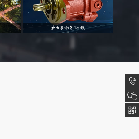
液压泵环物-180度
13777