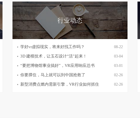
行业动态
学好vr虚拟现实，将来好找工作吗？
08-22
3D 建模技术，让玉石设计“活”起来！
03-04
“要把博物馆事业搞好”，VR应用响应总书
03-01
你要撑住，马上就可以到中国抢救了
02-26
新型消费点燃内需新引擎，VR行业如何抓住
02-26